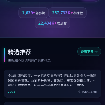
1,639+
257,733K+
部影片
次播放
22,434K+
次点赞
精选推荐
查看更多
→
万家灯·4K 修复版
编辑精心挑选的热门影视作品
冷战时期的印度，一支临危受命的特别行动队意外卷入一场跨
越国界的阴谋。由尔冬升执导，黄政民、王宝强领衔主演，以
冒险为叙事底色，这是一次关于自我与命运的灵魂叩问。
北平往·年终压轴
2021
40K
3.6K