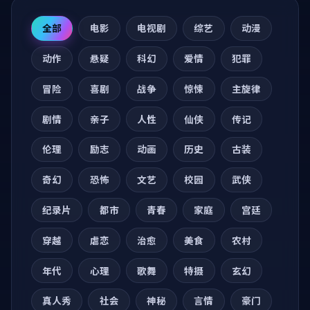
全部
电影
电视剧
综艺
动漫
动作
悬疑
科幻
爱情
犯罪
冒险
喜剧
战争
惊悚
主旋律
剧情
亲子
人性
仙侠
传记
伦理
励志
动画
历史
古装
奇幻
恐怖
文艺
校园
武侠
纪录片
都市
青春
家庭
宫廷
穿越
虐恋
治愈
美食
农村
年代
心理
歌舞
特摄
玄幻
真人秀
社会
神秘
言情
豪门