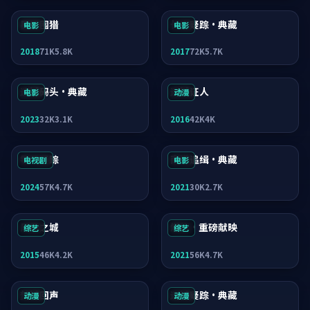
暴雪围猎
长夜疑踪·典藏
电影
电影
2018
71K
5.8K
2017
72K
5.7K
迷城码头·典藏
迷城证人
电影
动漫
2023
32K
3.1K
2016
42K
4K
零号疑踪
南港追缉·典藏
电视剧
电影
2024
57K
4.7K
2021
30K
2.7K
风暴之城
燃烧·重磅献映
综艺
综艺
2015
46K
4.2K
2021
56K
4.7K
焚城回声
迷城疑踪·典藏
动漫
动漫