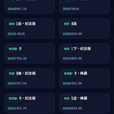
2016
89K
7.1K
2024
70K
6K
深海追击·纪念版
白昼猎局
动漫
综艺
2022
5.6K
1K
2020
82K
6.9K
暗夜信号
长夜之下·纪念版
电视剧
电影
2020
77K
6.2K
2022
46K
4.4K
终局档案·纪念版
狂潮信号·典藏
动漫
电视剧
2021
97K
7.5K
2018
15K
1.9K
暴雪信号·纪念版
白昼追击·典藏
电视剧
电影
2018
14K
1.7K
2016
85K
6.8K