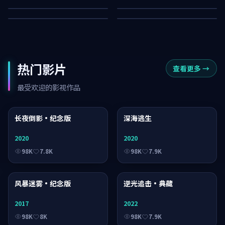
57K
30K
热门影片
查看更多
→
最受欢迎的影视作品
长夜倒影·纪念版
电影
深海逃生
电视剧
2020
2020
98K
7.8K
98K
7.9K
风暴迷雾·纪念版
综艺
逆光追击·典藏
动漫
2017
2022
98K
8K
98K
7.9K