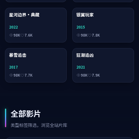
星河边界·典藏
综艺
银翼玩家
电视剧
2022
2015
98K
7.6K
98K
7.8K
暴雪追击
电视剧
狂潮追凶
综艺
2017
2021
98K
7.7K
98K
7.9K
全部影片
类型标签筛选，浏览全站片库