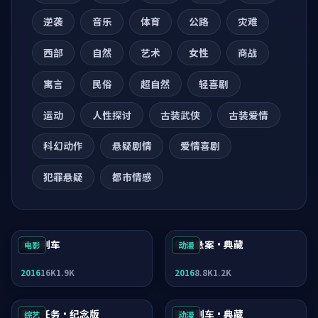
逆袭
音乐
体育
公路
灾难
西部
自然
艺术
女性
商战
寓言
民俗
超自然
轻喜剧
运动
人性探讨
古装武侠
古装爱情
科幻动作
悬疑剧情
爱情喜剧
犯罪悬疑
都市情感
月面列车
终局悬案·典藏
电影
动漫
2016
16K
1.9K
2016
8.8K
1.2K
寒锋任务·纪念版
断桥列车·典藏
综艺
动漫