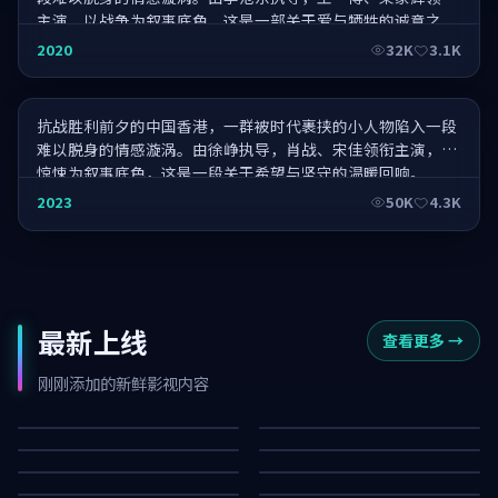
主演，以战争为叙事底色，这是一部关于爱与牺牲的诚意之
作。
江湖儿女·王者归来
2020
32K
3.1K
抗战胜利前夕的中国香港，一群被时代裹挟的小人物陷入一段
难以脱身的情感漩涡。由徐峥执导，肖战、宋佳领衔主演，以
惊悚为叙事底色，这是一段关于希望与坚守的温暖回响。
2023
50K
4.3K
最新上线
查看更多
→
暗夜信号
长夜之下·纪念版
终局档案·纪念版
狂潮信号·典藏
刚刚添加的新鲜影视内容
暴雪信号·纪念版
白昼追击·典藏
77K
46K
暴雪围猎
长夜疑踪·典藏
97K
15K
迷城码头·典藏
迷城证人
14K
85K
零号疑踪
南港追缉·典藏
71K
72K
32K
42K