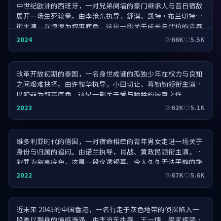
中世纪欧洲的西班牙，一对兄弟阋墙的豪门继承人与昔日宿敌
展开一场生死较量。由李沧东执导，舒淇、凯特·布兰切特领
衔主演，以惊悚为叙事底色，这是一段关于成长与代价的青春
史诗。
夏日大作战·至臻典藏
2024
66K
5.5K
改革开放初期的泰国，一名身世成谜的孤独少年在权力与良知
之间艰难抉择。由许鞍华执导，小田切让、蒋勤勤领衔主演，
以犯罪为叙事底色，这是一部关于爱与牺牲的诚意之作。
春风沉醉·巅峰对决
2023
62K
5.1K
维多利亚时代的德国，一对宿命相牵的青年男女走进一场关于
身份与归属的追问。由诺兰执导，肖战、黄政民领衔主演，以
犯罪为叙事底色，这是一段穿透银幕、令人久久无法平静的旅
程。
启程·IMAX 特别版
2022
67K
5.6K
近未来 2045的中国香港，一名行走于灰色地带的侦探陷入一
段难以脱身的情感漩涡。由李沧东执导，王一博、梁家辉领衔