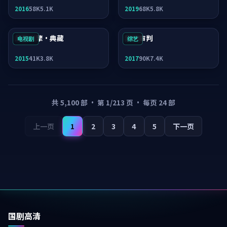
2016
58K
5.1K
2019
68K
5.8K
风暴引擎·典藏
异境审判
电视剧
综艺
2015
41K
3.8K
2017
90K
7.4K
共
5,100
部 · 第
1
/
213
页 · 每页
24
部
上一页
1
2
3
4
5
下一页
国剧高清